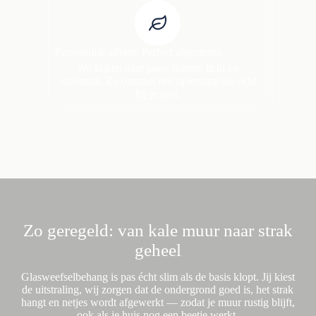
Persoonlijk advies. Perfect afgestemd.
We kijken naar jouw ruimte, licht en
woonstijl. Zo ontstaat een oplossing die écht
bij je past.
Zo geregeld: van kale muur naar strak
geheel
Glasweefselbehang is pas écht slim als de basis klopt. Jij kiest
de uitstraling, wij zorgen dat de ondergrond goed is, het strak
hangt en netjes wordt afgewerkt — zodat je muur rustig blijft,
ook als je huis nog een beetje werkt.