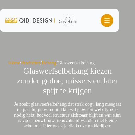
Ga
naar
de
inhoud
Home
/
Producten
/
Behang
/
Glasweefselbehang
Glasweefselbehang kiezen
zonder gedoe, missers en later
spijt te krijgen
Je zoekt glasweefselbehang dat strak oogt, lang meegaat
en past bij jouw muur. Dan wil je weten welk type je
nodig hebt, hoeveel structuur zichtbaar blijft en wat slim
is voor nieuwbouw, renovatie of wanden met kleine
scheuren. Hier maak je die keuze makkelijker.