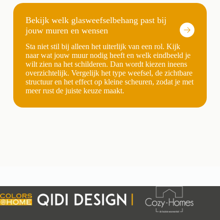
Bekijk welk glasweefselbehang past bij
jouw muren en wensen
Sta niet stil bij alleen het uiterlijk van een rol. Kijk
naar wat jouw muur nodig heeft en welk eindbeeld je
wilt zien na het schilderen. Dan wordt kiezen ineens
overzichtelijk. Vergelijk het type weefsel, de zichtbare
structuur en het effect op kleine scheuren, zodat je met
meer rust de juiste keuze maakt.